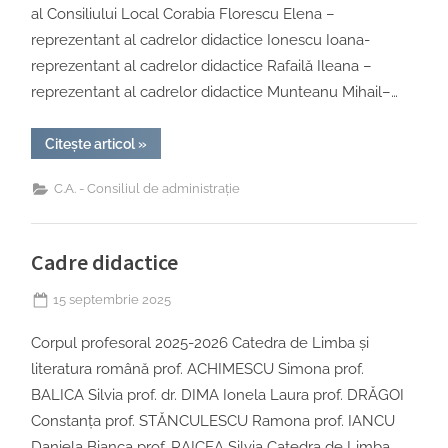
al Consiliului Local Corabia Florescu Elena –
reprezentant al cadrelor didactice Ionescu Ioana-
reprezentant al cadrelor didactice Rafailă Ileana –
reprezentant al cadrelor didactice Munteanu Mihail–…
“Consiliul
Citește articol
»
de
administraţie”
C.A. - Consiliul de administrație
Cadre didactice
Posted
15 septembrie 2025
on
Corpul profesoral 2025-2026 Catedra de Limba şi
literatura română prof. ACHIMESCU Simona prof.
BALICA Silvia prof. dr. DIMA Ionela Laura prof. DRĂGOI
Constanţa prof. STĂNCULESCU Ramona prof. IANCU
Daniela Bianca prof. RAICEA Silvia Catedra de Limba