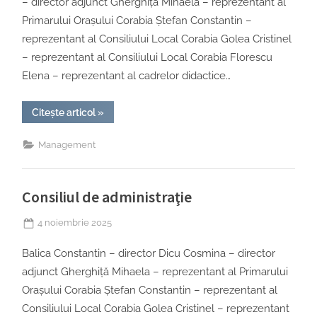
– director adjunct Gherghiță Mihaela – reprezentant al
Primarului Oraşului Corabia Ștefan Constantin –
reprezentant al Consiliului Local Corabia Golea Cristinel
– reprezentant al Consiliului Local Corabia Florescu
Elena – reprezentant al cadrelor didactice…
“Conducerea
Citește articol
»
2025
–
2026”
Management
Consiliul de administraţie
Posted
4 noiembrie 2025
on
Balica Constantin – director Dicu Cosmina – director
adjunct Gherghiță Mihaela – reprezentant al Primarului
Oraşului Corabia Ștefan Constantin – reprezentant al
Consiliului Local Corabia Golea Cristinel – reprezentant