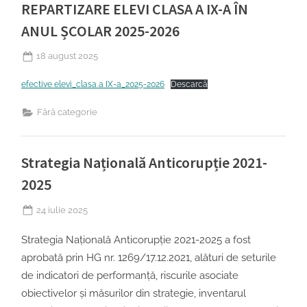
REPARTIZARE ELEVI CLASA A IX-A ÎN
ANUL ȘCOLAR 2025-2026
Posted
18 august 2025
on
efective elevi_clasa a IX-a_2025-2026
Descarcă
Fără categorie
Strategia Națională Anticorupție 2021-
2025
Posted
24 iulie 2025
on
Strategia Națională Anticorupție 2021-2025 a fost
aprobată prin HG nr. 1269/17.12.2021, alături de seturile
de indicatori de performanță, riscurile asociate
obiectivelor și măsurilor din strategie, inventarul