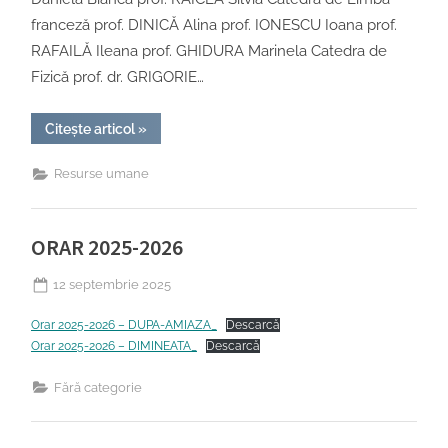
franceză prof. DINICĂ Alina prof. IONESCU Ioana prof.
RAFAILĂ Ileana prof. GHIDURA Marinela Catedra de
Fizică prof. dr. GRIGORIE…
“Cadre
Citește articol
»
didactice”
Resurse umane
ORAR 2025-2026
Posted
12 septembrie 2025
on
Orar 2025-2026 – DUPA-AMIAZA_
Descarcă
Orar 2025-2026 – DIMINEATA_
Descarcă
Fără categorie