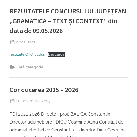
REZULTATELE CONCURSULUI JUDEȚEAN
„GRAMATICA – TEXT ȘI CONTEXT” din
data de 09.05.2026
Posted
9 mai 2026
on
rezultate GTC_coduri
Descarcă
Fără categorie
Conducerea 2025 – 2026
Posted
10 noiembrie 2025
on
PDI 2021-2026 Director: prof. BALICA Constantin
Director adjunct: prof. DICU Cosmina Alina Consiliul de
administraţie Balica Constantin – director Dicu Cosmina