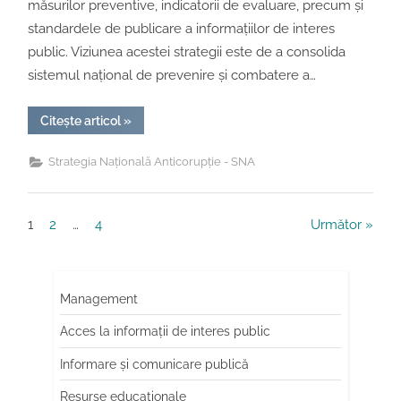
măsurilor preventive, indicatorii de evaluare, precum și
standardele de publicare a informațiilor de interes
public. Viziunea acestei strategii este de a consolida
sistemul național de prevenire și combatere a…
“Strategia
Citește articol
»
Națională
Anticorupție
2021-
Strategia Națională Anticorupție - SNA
2025”
Paginație
1
2
…
4
Următor
articole
Management
Acces la informații de interes public
Informare și comunicare publică
Resurse educaționale