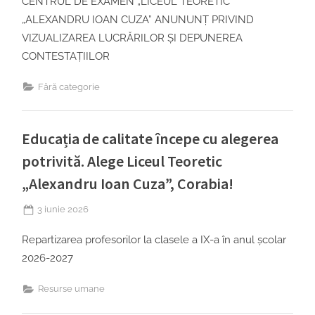
CENTRUL DE EXAMEN „LICEUL TEORETIC
„ALEXANDRU IOAN CUZA” ANUNUNȚ PRIVIND
VIZUALIZAREA LUCRĂRILOR ȘI DEPUNEREA
CONTESTAȚIILOR
Fără categorie
Educația de calitate începe cu alegerea
potrivită. Alege Liceul Teoretic
„Alexandru Ioan Cuza”, Corabia!
Posted
3 iunie 2026
on
Repartizarea profesorilor la clasele a IX-a în anul școlar
2026-2027
Resurse umane