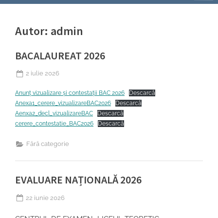
Autor:
admin
BACALAUREAT 2026
Posted
2 iulie 2026
on
Anunț vizualizare și contestații BAC 2026
Descarcă
Anexa1_cerere_vizualizareBAC2026
Descarcă
Aenxa2_decl_vizualizareBAC
Descarcă
cerere_contestatie_BAC2026
Descarcă
Fără categorie
EVALUARE NAȚIONALĂ 2026
Posted
22 iunie 2026
on