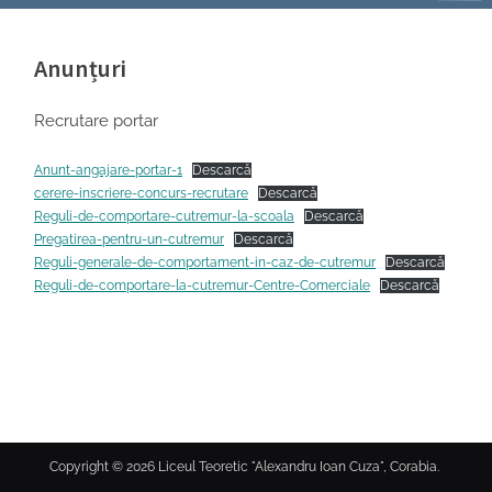
Anunțuri
Recrutare portar
Anunt-angajare-portar-1
Descarcă
cerere-inscriere-concurs-recrutare
Descarcă
Reguli-de-comportare-cutremur-la-scoala
Descarcă
Pregatirea-pentru-un-cutremur
Descarcă
Reguli-generale-de-comportament-in-caz-de-cutremur
Descarcă
Reguli-de-comportare-la-cutremur-Centre-Comerciale
Descarcă
Copyright © 2026 Liceul Teoretic "Alexandru Ioan Cuza", Corabia.