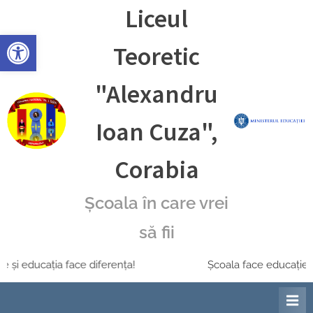
Skip
Liceul
to
Deschide bara de unelte
content
Teoretic
"Alexandru
Ioan Cuza",
Corabia
Școala în care vrei
să fii
e și educația face diferența!
Școala face educație ș