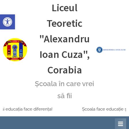
Skip
Liceul
to
Deschide bara de unelte
content
Teoretic
"Alexandru
Ioan Cuza",
Corabia
Școala în care vrei
să fii
și educația face diferența!
Școala face educație și 