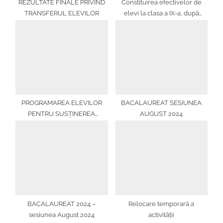
REZULTATE FINALE PRIVIND
Constituirea efectivelor de
TRANSFERUL ELEVILOR
elevi la clasa a IX-a, după
etapa a doua a repartizării
computerizate, în anul școlar
2024-2025
PROGRAMAREA ELEVILOR
BACALAUREAT SESIUNEA
PENTRU SUSȚINEREA
AUGUST 2024
EXAMENELOR DE DIFERENȚE
ÎN VEDEREA TRANSFERULUI
ÎN ANUL ȘCOLAR 2024-2025
BACALAUREAT 2024 –
Relocare temporară a
sesiunea August 2024
activității