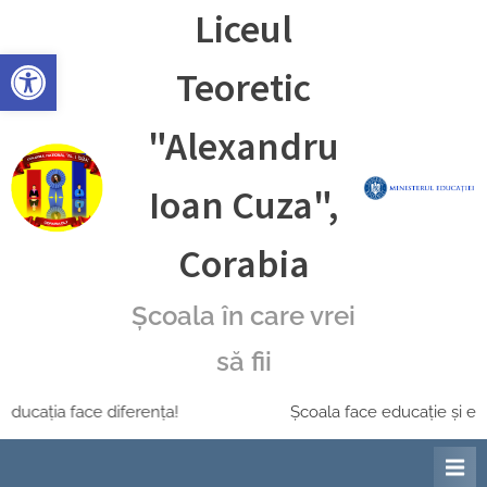
Skip
Liceul
to
Deschide bara de unelte
content
Teoretic
"Alexandru
Ioan Cuza",
Corabia
Școala în care vrei
să fii
ducația face diferența!
Școala face educație și educ