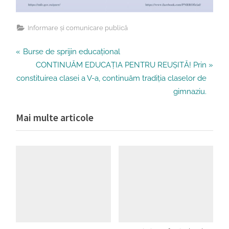
Informare și comunicare publică
Navigare
P
Burse de sprijin educațional
r
N
CONTINUĂM EDUCAȚIA PENTRU REUȘITĂ! Prin
în
e
e
constituirea clasei a V-a, continuăm tradiția claselor de
v
x
articole
gimnaziu.
i
t
Mai multe articole
o
P
u
o
s
s
P
t
o
:
s
t
: