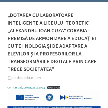
„DOTAREA CU LABORATOARE
INTELIGENTE A LICEULUI TEORETIC
„ALEXANDRU IOAN CUZA” CORABIA –
PREMISĂ DE ARMONIZARE A EDUCAȚIEI
CU TEHNOLOGIA ȘI DE ADAPTARE A
ELEVILOR ȘI A PROFESORILOR LA
TRANSFORMĂRILE DIGITALE PRIN CARE
TRECE SOCIETATEA”
Posted
22 decembrie 2023
on
comunicat_presa_21.12.2023
Descarcă