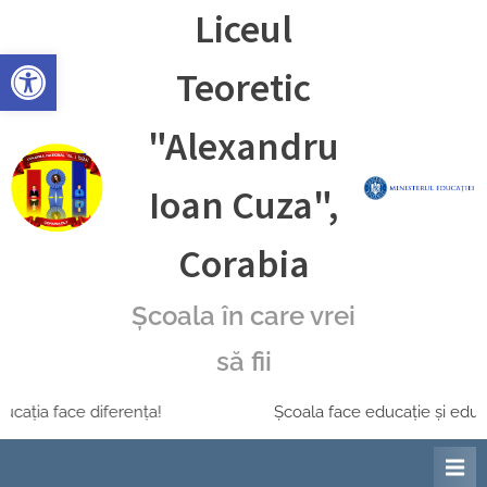
Skip
Liceul
to
Deschide bara de unelte
content
Teoretic
"Alexandru
Ioan Cuza",
Corabia
Școala în care vrei
să fii
ia face diferența!
Școala face educație și educația