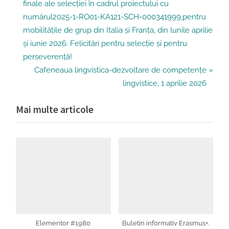
în
e
finale ale selecției în cadrul proiectului cu
v
articole
numărul2025-1-RO01-KA121-SCH-000341999,pentru
i
mobilitățile de grup din Italia și Franța, din lunile aprilie
o
și iunie 2026. Felicitări pentru selecție și pentru
u
perseverență!
s
N
Cafeneaua lingvistica-dezvoltare de competențe
P
e
lingvistice, 1 aprilie 2026
o
x
Mai multe articole
s
t
t
P
:
o
s
t
:
Elementor #1980
Buletin informativ Erasmus+.