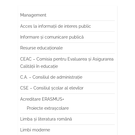
implicați , responsabili și
finale ale selecției în cadrul
SCH-000341999, pentru
conștienți de rolul lor în
proiectului cu numărul2025-1-
mobilitatea de grup din Italia,
Management
societate.
RO01-KA121-SCH-
din 14-17 aprilie 2026. Felicitări
000341999,pentru mobilitățile
tuturor participanților la
Acces la informații de interes public
de grup din Italia și Franța, din
această selecție!
lunile aprilie și iunie 2026.
Informare și comunicare publică
Felicitări pentru selecție și
Resurse educaționale
pentru perseverență!
CEAC – Comisia pentru Evaluarea și Asigurarea
Calității în educație
C.A. – Consiliul de administrație
CSE – Consiliul școlar al elevilor
Acreditare ERASMUS+
Proiecte extrașcolare
Limba şi literatura română
Limbi moderne