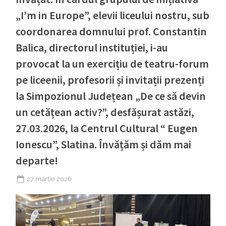
„I’m in Europe”, elevii liceului nostru, sub
coordonarea domnului prof. Constantin
Balica, directorul instituției, i-au
provocat la un exercițiu de teatru-forum
pe liceenii, profesorii și invitații prezenți
la Simpozionul Județean „De ce să devin
un cetățean activ?”, desfășurat astăzi,
27.03.2026, la Centrul Cultural “ Eugen
Ionescu”, Slatina. Învățăm și dăm mai
departe!
Posted
27 martie 2026
on