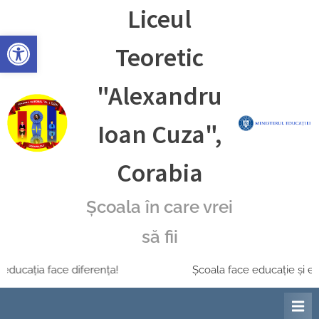
Skip
Liceul
to
Deschide bara de unelte
content
Teoretic
"Alexandru
Ioan Cuza",
Corabia
Școala în care vrei
să fii
ducația face diferența!
Școala face educație și educ