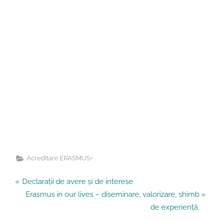
Acreditare ERASMUS+
Navigare
P
Declarații de avere și de interese
r
N
Erasmus in our lives – diseminare, valorizare, shimb
în
e
e
de experiență.
v
x