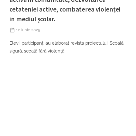
cetateniei active, combaterea violenței
in mediul școlar.
Posted
10 iunie 2025
on
Elevii participanți au elaborat revista proiectului: Școală
sigură, școală fără violență!